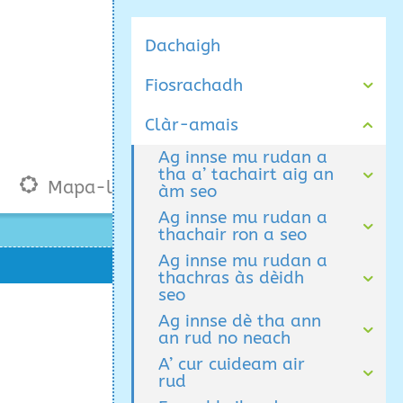
Dachaigh
Fiosrachadh
Clàr-amais
Ag innse mu rudan a
tha a’ tachairt aig an
Mapa-làraich
àm seo
Ag innse mu rudan a
thachair ron a seo
Ag innse mu rudan a
thachras às dèidh
seo
Ag innse dè tha ann
an rud no neach
A’ cur cuideam air
rud