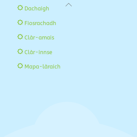
Back
Dachaigh
To
Fiosrachadh
Top
Clàr-amais
Clàr-innse
Mapa-làraich