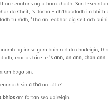
iall na seantans ag atharrachadh: San t-seantan
har do Cheit, ’s dòcha – dh’fhaodadh i a bhith 
dh tu ràdh, ‘Tha an leabhar aig Ceit ach buinid
anamh ag innse gum buin rud do chudeigin, th
hdadh, mar as trice le
’s ann, an ann, chan ann
:
a
am baga s
reannach sin
a tha
an còta?
 bhios
am fortan seo uaireigin.