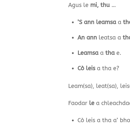
Agus le
mi, thu
…
’S ann leamsa
a
th
An ann
leatsa a
th
Leamsa
a
tha
e.
Cò leis
a tha e?
Leam(sa), leat(sa), leis
Faodar
le
a chleachda
Cò lei