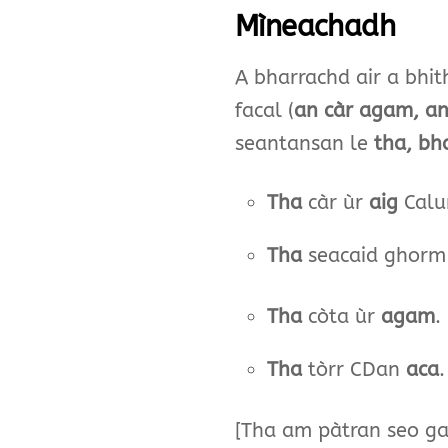
Mìneachadh
A bharrachd air a bhit
facal (
an càr agam, an
seantansan le
tha, bh
Tha
càr ùr
aig
Calu
Tha
seacaid ghor
Tha
còta ùr
agam
.
Tha
tòrr CDan
aca
.
[Tha am pàtran seo ga 