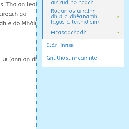
air rud no neach
s ‘Tha an leabhar aig
Rudan as urrainn
dìreach ga
dhut a dhèanamh
(agus a leithid sin)
h e do Mhàiri.’]
Measgachadh
Clàr-innse
Gnàthasan-cainnte
a
le
(ann an diofar
in.