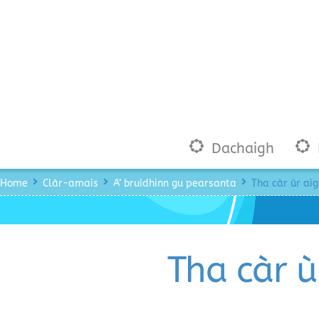
Skip
to
content
Dachaigh
Home
Clàr-amais
A’ bruidhinn gu pearsanta
Tha càr ùr ai
Tha càr ù