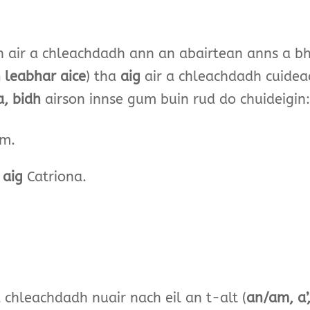
h air a chleachdadh ann an abairtean anns a bhei
 leabhar aice
) tha
aig
air a chleachdadh cuide
a, bidh
airson innse gum buin rud do chuideigin:
m.
m
aig
Catriona.
chleachdadh nuair nach eil an t-alt (
an/am, a’