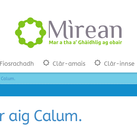
Fiosrachadh
Clàr-amais
Clàr-innse
g Calum.
r aig Calum.