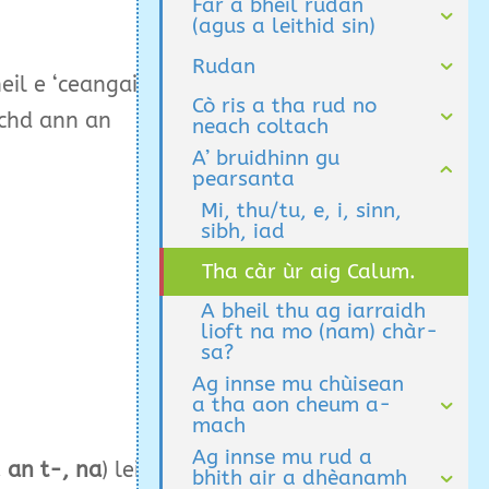
Far a bheil rudan
(agus a leithid sin)
Rudan
l e ‘ceangailte’ ri
Cò ris a tha rud no
achd ann an
neach coltach
A’ bruidhinn gu
pearsanta
Mi, thu/tu, e, i, sinn,
sibh, iad
Tha càr ùr aig Calum.
A bheil thu ag iarraidh
lioft na mo (nam) chàr-
sa?
Ag innse mu chùisean
a tha aon cheum a-
mach
Ag innse mu rud a
, an t-, na
) leis an
bhith air a dhèanamh