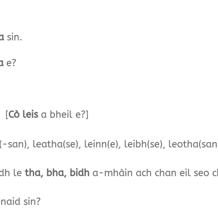
a
sin
a
e
 [
Cò leis
a bheil e?]
(-san), leatha(se), leinn(e), leibh(se), leotha(san
dh le
tha, bha, bidh
a-mhàin ach chan eil seo 
s a tha a’ bhonaid