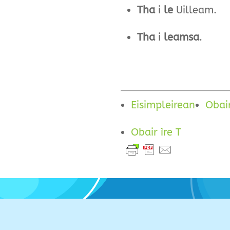
Tha
i
le
Uilleam.
Tha
i
leamsa
.
Eisimpleirean
Obair
Obair ìre T