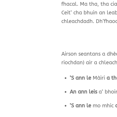
fhacal. Ma tha, tha c
Ceit’ cha bhuin an
leab
chleachdadh. Dh’fhaoda
Airson seantans a dhè
riochdan) air a chleac
’S ann le
Màiri
a th
An ann leis
a’ bhoi
’S ann le
mo mhic
a