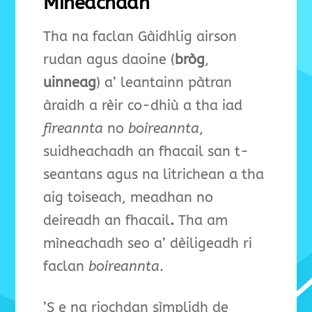
Mìneachadh
Tha na faclan Gàidhlig airson
rudan agus daoine (
bròg
,
uinneag
)
a’ leantainn pàtran
àraidh a rèir co-dhiù a tha iad
fireannta
no
boireannta
,
suidheachadh an fhacail san t-
seantans agus na litrichean a tha
aig toiseach, meadhan no
deireadh an fhacail
.
Tha am
mìneachadh seo a’ dèiligeadh ri
faclan
boireannta
.
’S e na riochdan sìmplidh de