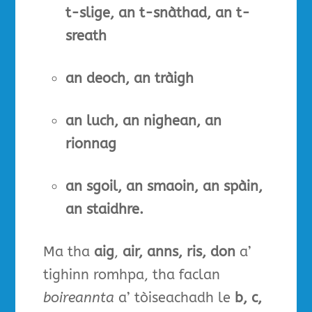
t-slige, an t-snàthad, an t-
sreath
an deoch, an tràigh
an luch, an nighean, an
rionnag
an sgoil, an smaoin, an spàin,
an staidhre.
Ma tha
aig
,
air, anns, ris, don
a’
tighinn romhpa, tha faclan
boireannta
a’ tòiseachadh le
b, c,