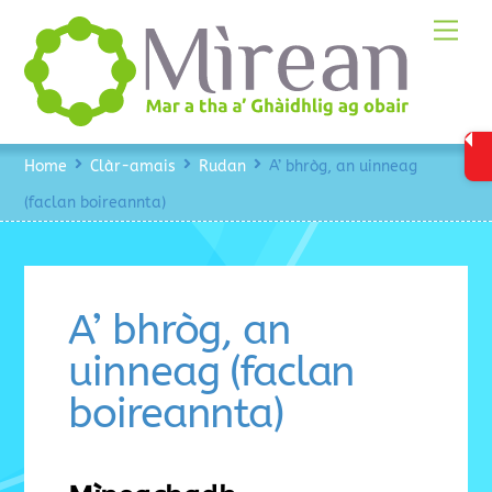
Skip
Me
to
content
Home
Clàr-amais
Rudan
A’ bhròg, an uinneag
(faclan boireannta)
A’ bhròg, an
uinneag (faclan
boireannta)