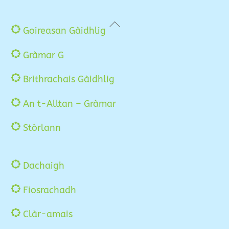
Back
Goireasan Gàidhlig
To
Gràmar G
Top
Brithrachais Gàidhlig
An t-Alltan – Gràmar
Stòrlann
Dachaigh
Fiosrachadh
Clàr-amais