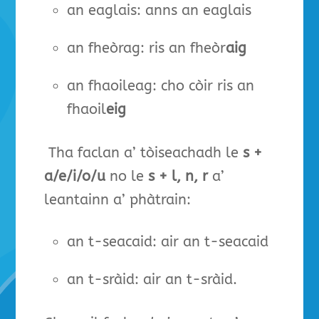
an eaglais: anns an eaglais
an fheòrag: ris an fheòr
aig
an fhaoileag: cho còir ris an
fhaoil
eig
Tha faclan a’ tòiseachadh le
s
+
a/e/i/o/u
no le
s + l, n, r
a’
leantainn a’ phàtrain:
an t-seacaid: air an t-seacaid
an t-sràid: air an t-sràid.