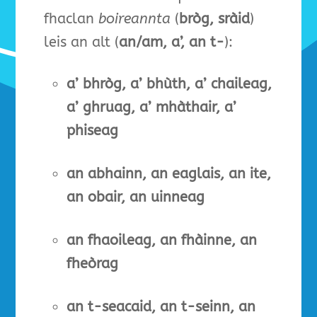
fhaclan
boireannta
(
bròg,
sràid
)
leis an alt (
an/am, a’, an t-
):
a’ bhròg, a’ bhùth, a’ chaileag,
a’ ghruag, a’ mhàthair, a’
phiseag
an abhainn, an eaglais, an ite,
an obair, an uinneag
an fhaoileag, an fhàinne, an
fheòrag
an t-seacaid, an t-seinn, an