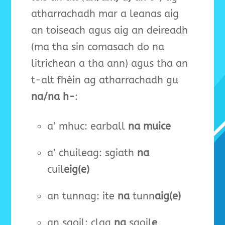
atharrachadh mar a leanas aig
an toiseach agus aig an deireadh
(ma tha sin comasach do na
litrichean a tha ann) agus tha an
t-alt fhèin ag atharrachadh gu
na/na h-
:
a’ mhuc: earball
na muice
a’ chuileag: sgiath
na
cuil
eig(e)
an tunnag: ite
na
tunn
aig(e)
an sgoil: clag
na
sgoil
e