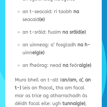
an t-seacaid: ri taobh
na
seacaid
(e)
an t-sràid: fuaim
na sràid(e)
an uinneag: a’ fosgladh
na h-
uinn
eig(e)
an fheòrag: nead
na
feòr
aig(e)
Mura bheil an t-alt (
an/am, a’, an
t-)
leis an fhacal
,
tha am facal
mar as trice ag atharrachadh às
dèidh facal eile: ugh
tunnaig(e)
,