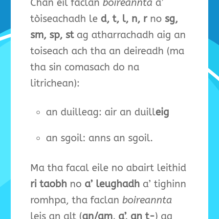
Chan eil faclan
boireannta
a’
tòiseachadh le
d, t, l, n, r
no
sg,
sm, sp, st
ag atharrachadh aig an
toiseach ach tha an deireadh (ma
tha sin comasach do na
litrichean):
an duilleag: air an duill
eig
an sgoil: anns an sgoil.
Ma tha facal eile no abairt leithid
ri taobh
no
a’ leughadh
a’ tighinn
romhpa, tha faclan
boireannta
leis an alt (
an/am, a’, an t-
) ag