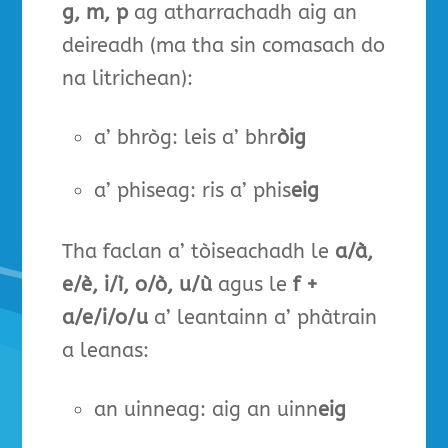
g, m, p
ag atharrachadh aig an
deireadh (ma tha sin comasach do
na litrichean):
a’ bhròg: leis
a’ bhr
òig
a’ phiseag: ris a’ phis
eig
Tha faclan a’ tòiseachadh le
a/à,
e/è, i/ì, o/ò, u/ù
agus le
f +
a/e/i/o/u
a’ leantainn a’ phàtrain
a leanas:
an uinneag: aig an uinn
eig