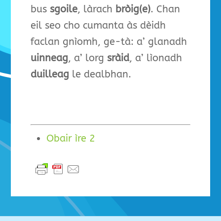
bus
sgoile
, làrach
bròig(e)
. Chan
eil seo cho cumanta às dèidh
faclan gnìomh, ge-tà: a’ glanadh
uinneag
, a’ lorg
sràid
, a’ lìonadh
duilleag
le dealbhan.
Obair ìre 2