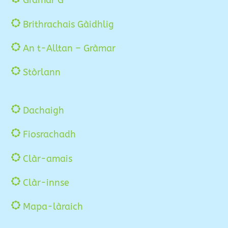
Gràmar G
Top
Brithrachais Gàidhlig
An t-Alltan – Gràmar
Stòrlann
Dachaigh
Fiosrachadh
Clàr-amais
Clàr-innse
Mapa-làraich