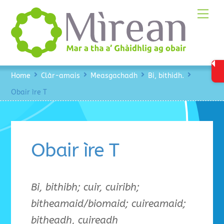
Skip
Me
to
content
Home
Clàr-amais
Measgachadh
Bi, bithidh.
Obair ìre T
Obair ìre T
Bi, bithibh; cuir, cuiribh;
bitheamaid/biomaid; cuireamaid;
bitheadh, cuireadh