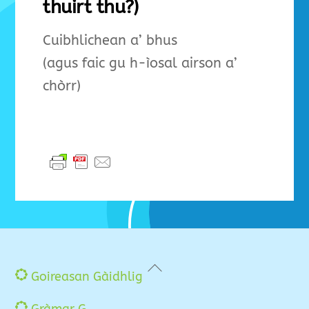
thuirt thu?)
Cuibhlichean a’ bhus
(agus faic gu h-ìosal airson a’
chòrr)
Back
Goireasan Gàidhlig
To