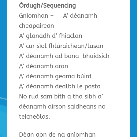
Òrdugh/Sequencing
Gnìomhan – A’ dèanamh
cheapairean
A’ glanadh d’ fhiaclan
A’ cur sìol fhlùraichean/lusan
A’ dèanamh ad bana-bhuidsich
A’ dèanamh aran
A’ dèanamh geama bùird
A’ dèanamh dealbh le pasta
No rud sam bith a tha sibh a’
dèanamh airson saidheans no
teicneòlas.
Dèan aon de na gnìomhan