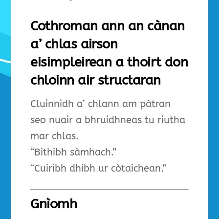
Cothroman ann an cànan
a’ chlas airson
eisimpleirean a thoirt don
chloinn air structaran
Cluinnidh a’ chlann am pàtran
seo nuair a bhruidhneas tu riutha
mar chlas.
“Bithibh sàmhach.”
“Cuiribh dhibh ur còtaichean.”
Gnìomh