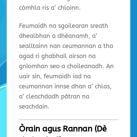
còmhla ris a’ chloinn.
Feumaidh na sgoilearan sreath
dhealbhan a dhèanamh, a’
sealltainn nan ceumannan a tha
agad ri ghabhail airson na
gnìomhan seo a choileanadh. An
uair sin, feumaidh iad na
ceumannan innse dhan a’ chlas,
a’ cleachdadh pàtran na
seachdain.
Òrain agus Rannan (Dè