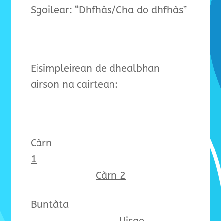
Sgoilear: “Dhfhàs/Cha do dhfhàs”
Eisimpleirean de dhealbhan
airson na cairtean:
Càrn
1
Càrn 2
Buntàta
Uisge