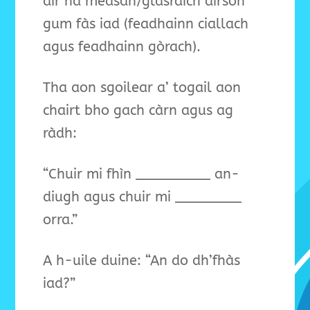
air na measan/glasraich airson
gum fàs iad (feadhainn ciallach
agus feadhainn gòrach).
Tha aon sgoilear a’ togail aon
chairt bho gach càrn agus ag
ràdh:
“Chuir mi fhìn _________ an-
diugh agus chuir mi ________
orra.”
A h-uile duine: “An do dh’fhàs
iad?”