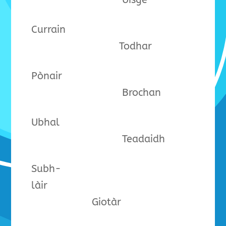
Currain
Todhar
Pònair
Brochan
Ubhal
Teadaidh
Subh-
làir
Giotàr