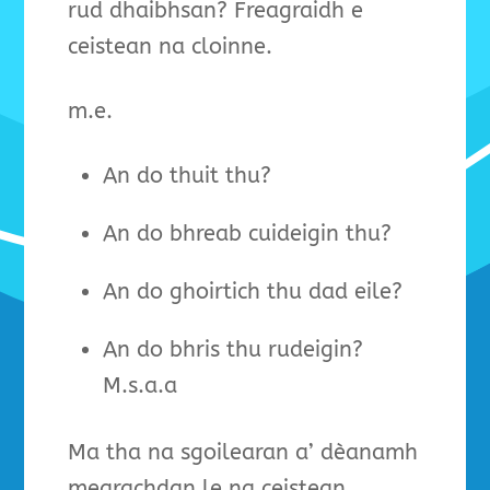
rud dhaibhsan? Freagraidh e
ceistean na cloinne.
m.e.
An do thuit thu?
An do bhreab cuideigin thu?
An do ghoirtich thu dad eile?
An do bhris thu rudeigin?
M.s.a.a
Ma tha na sgoilearan a’ dèanamh
mearachdan le na ceistean,