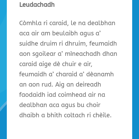
Leudachadh
Còmhla ri caraid, le na dealbhan
aca air am beulaibh agus a’
suidhe druim ri dhruim, feumaidh
aon sgoilear a’ mìneachadh dhan
caraid aige dè chuir e air,
feumaidh a’ charaid a’ dèanamh
an aon rud. Aig an deireadh
faodaidh iad coimhead air na
dealbhan aca agus bu choir
dhaibh a bhith coltach ri chèile.