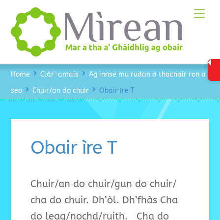
Skip
Me
to
content
Home
Clàr-amais
Ag innse mu rudan a thachair ron a
seo
Chuir/an do chuir
Obair ìre T
Obair ìre T
Chuir/an do chuir/gun do chuir/
cha do chuir. Dh’òl. Dh’fhàs Cha
do leag/nochd/ruith. Cha do