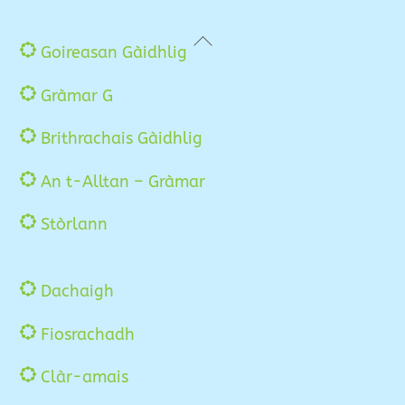
Back
Goireasan Gàidhlig
To
Gràmar G
Top
Brithrachais Gàidhlig
An t-Alltan – Gràmar
Stòrlann
Dachaigh
Fiosrachadh
Clàr-amais