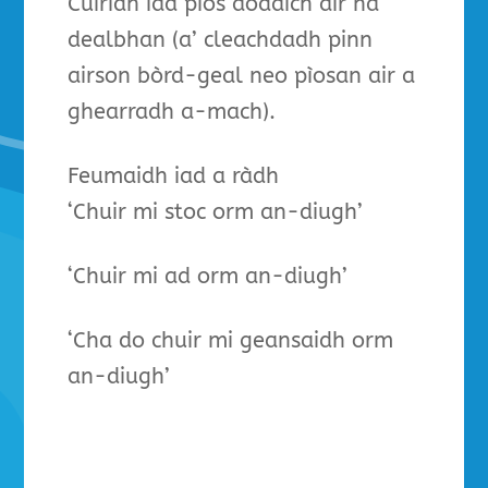
Cuiridh iad pìos aodaich air na
dealbhan (a’ cleachdadh pinn
airson bòrd-geal neo pìosan air a
ghearradh a-mach).
Feumaidh iad a ràdh
‘Chuir mi stoc orm an-diugh’
‘Chuir mi ad orm an-diugh’
‘Cha do chuir mi geansaidh orm
an-diugh’