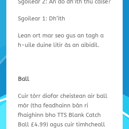
Sgoilear 2: An do dh’ith thu caise?
Sgoilear 1: Dh’ith
Lean ort mar seo gus an tagh a
h-uile duine litir às an aibidil.
Ball
Cuir tòrr diofar cheistean air ball
mòr (tha feadhainn bàn ri
fhaighinn bho TTS Blank Catch
Ball £4.99) agus cuir timhcheall