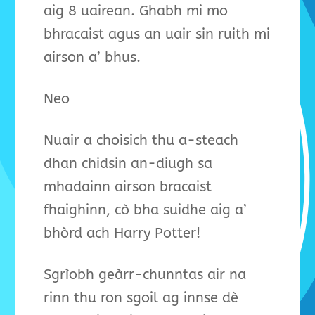
aig 8 uairean. Ghabh mi mo
bhracaist agus an uair sin ruith mi
airson a’ bhus.
Neo
Nuair a choisich thu a-steach
dhan chidsin an-diugh sa
mhadainn airson bracaist
fhaighinn, cò bha suidhe aig a’
bhòrd ach Harry Potter!
Sgrìobh geàrr-chunntas air na
rinn thu ron sgoil ag innse dè