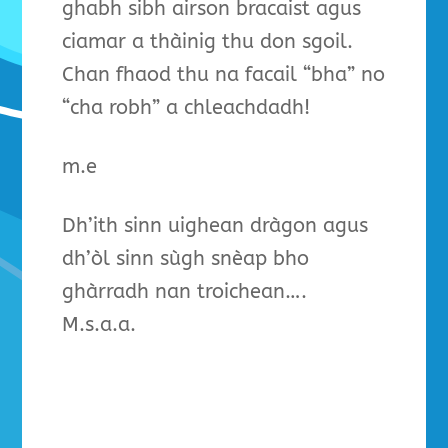
ghabh sibh airson bracaist agus
ciamar a thàinig thu don sgoil.
Chan fhaod thu na facail “bha” no
“cha robh” a chleachdadh!
m.e
Dh’ith sinn uighean dràgon agus
dh’òl sinn sùgh snèap bho
ghàrradh nan troichean….
M.s.a.a.