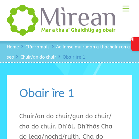
Skip
Me
to
content
Home
Clàr-amais
Ag innse mu rudan a thachair ron a
seo
Chuir/an do chuir
Obair ìre 1
Obair ìre 1
Chuir/an do chuir/gun do chuir/
cha do chuir. Dh’òl. Dh’fhàs Cha
do leag/nochd/ruith. Cha do