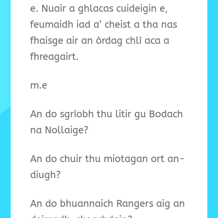
e. Nuair a ghlacas cuideigin e,
feumaidh iad a’ cheist a tha nas
fhaisge air an òrdag chlì aca a
fhreagairt.
m.e
An do sgrìobh thu litir gu Bodach
na Nollaige?
An do chuir thu miotagan ort an-
diugh?
An do bhuannaich Rangers aig an