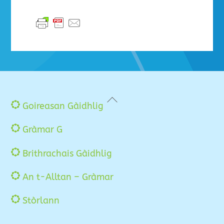
Back
Goireasan Gàidhlig
To
Gràmar G
Top
Brithrachais Gàidhlig
An t-Alltan – Gràmar
Stòrlann