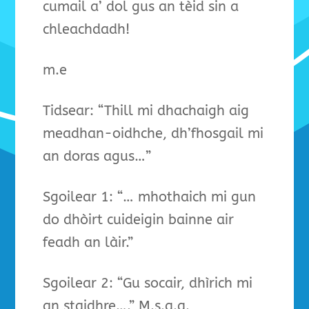
cumail a’ dol gus an tèid sin a
chleachdadh!
m.e
Tidsear: “Thill mi dhachaigh aig
meadhan-oidhche, dh’fhosgail mi
an doras agus…”
Sgoilear 1: “… mhothaich mi gun
do dhòirt cuideigin bainne air
feadh an làir.”
Sgoilear 2: “Gu socair, dhìrich mi
an staidhre….” M.s.a.a.