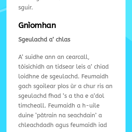
sguir.
Gnìomhan
Sgeulachd a’ chlas
A’ suidhe ann an cearcall,
tòisichidh an tidsear leis a’ chiad
loidhne de sgeulachd. Feumaidh
gach sgoilear pìos ùr a chur ris an
sgeulachd fhad ’s a tha e a’dol
timcheall. Feumaidh a h-uile
duine ‘pàtrain na seachdain’ a
chleachdadh agus feumaidh iad