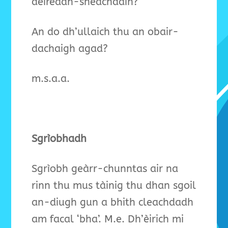
deireadh-sheachdain?
An do dh’ullaich thu an obair-
dachaigh agad?
m.s.a.a.
Sgrìobhadh
Sgrìobh geàrr-chunntas air na
rinn thu mus tàinig thu dhan sgoil
an-diugh gun a bhith cleachdadh
am facal ‘bha’. M.e. Dh’èirich mi