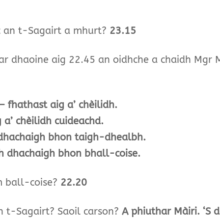
 an t-Sagairt a mhurt?
23.15
rar dhaoine aig 22.45 an oidhche a chaidh Mgr 
 fhathast aig a’ chèilidh.
 a’ chèilidh cuideachd.
 dhachaigh bhon taigh-dhealbh.
h dhachaigh bhon bhall-coise.
m ball-coise?
22.20
 t-Sagairt? Saoil carson?
A phiuthar Màiri. ‘S 