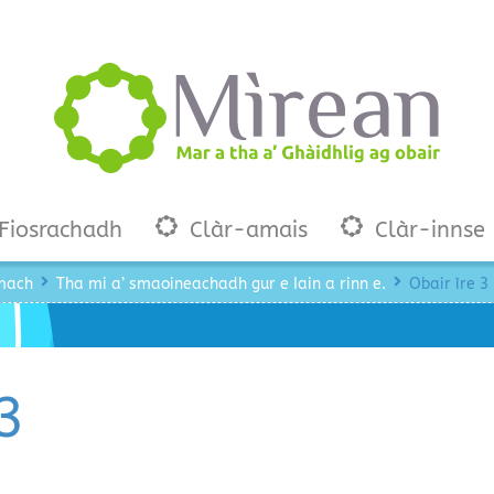
Fiosrachadh
Clàr-amais
Clàr-innse
-mach
Tha mi a’ smaoineachadh gur e Iain a rinn e.
Obair ìre 3
 3