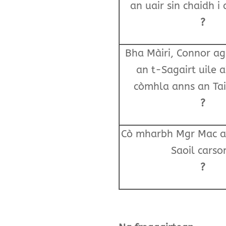
an uair sin chaidh i
?
Bha Màiri, Connor a
an t-Sagairt uile a
còmhla anns an Tai
?
Cò mharbh Mgr Mac a
Saoil carso
?