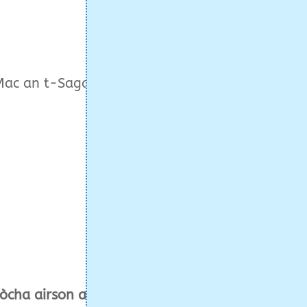
Mac an t-Sagairt a
dòcha airson an airgid,