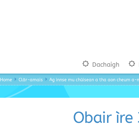
Skip
to
content
Dachaigh
Home
Clàr-amais
Ag innse mu chùisean a tha aon cheum a
Obair ìre