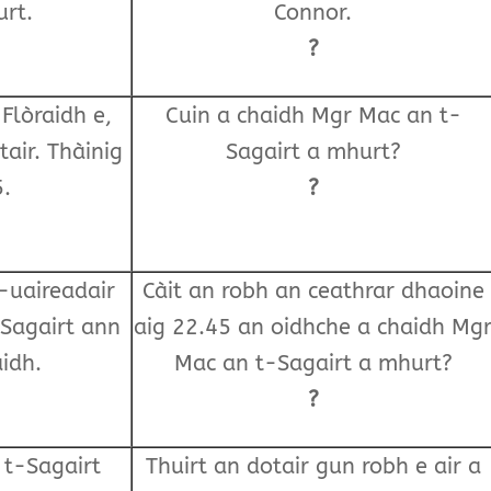
rt.
Connor.
?
 Flòraidh e,
Cuin a chaidh Mgr Mac an t-
tair. Thàinig
Sagairt a mhurt?
5.
?
-uaireadair
Càit an robh an ceathrar dhaoine
-Sagairt ann
aig 22.45 an oidhche a chaidh Mg
aidh.
Mac an t-Sagairt a mhurt?
?
t-Sagairt
Thuirt an dotair gun robh e air a