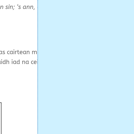
nn sin; ‘s ann, an ann,
s cairtean mar a
idh iad na ceistean