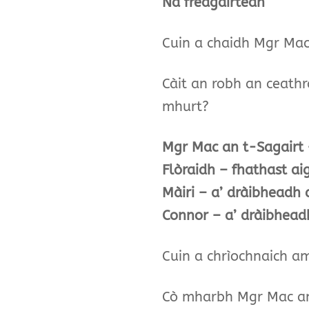
Na freagairtean
Cuin a chaidh Mgr Mac
Càit an robh an ceath
mhurt?
Mgr Mac an t-Sagairt –
Flòraidh – fhathast aig
Màiri – a’ dràibheadh
Connor – a’ dràibhead
Cuin a chrìochnaich a
Cò mharbh Mgr Mac an