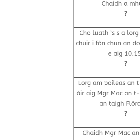
Chaidh a mhu
?
Cho luath ‘s s a lorg
chuir i fòn chun an do
e aig 10.1
?
Lorg am poileas an t
òir aig Mgr Mac an t
an taigh Flòr
?
Chaidh Mgr Mac an 