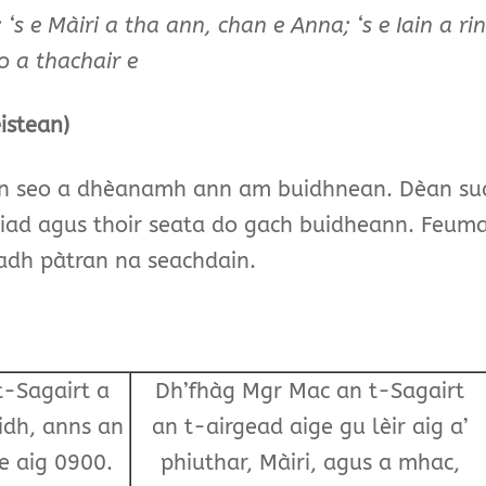
; ‘s e Màiri a tha ann, chan e Anna; ‘s e Iain a ri
o a thachair e
istean)
an seo a dhèanamh ann am buidhnean. Dèan sua
iad agus thoir seata do gach buidheann. Feuma
adh pàtran na seachdain.
-Sagairt a
Dh’fhàg Mgr Mac an t-Sagairt
aidh, anns an
an t-airgead aige gu lèir aig a’
e aig 0900.
phiuthar, Màiri, agus a mhac,