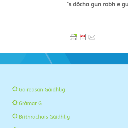
‘s dòcha gun robh e g
Goireasan Gàidhlig
Gràmar G
Brithrachais Gàidhlig