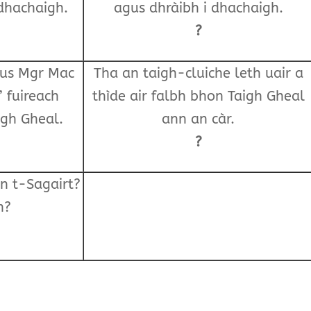
 dhachaigh.
agus dhràibh i dhachaigh.
?
gus Mgr Mac
Tha an taigh-cluiche leth uair a
’ fuireach
thìde air falbh bhon Taigh Gheal
gh Gheal.
ann an càr.
?
n t-Sagairt?
n?