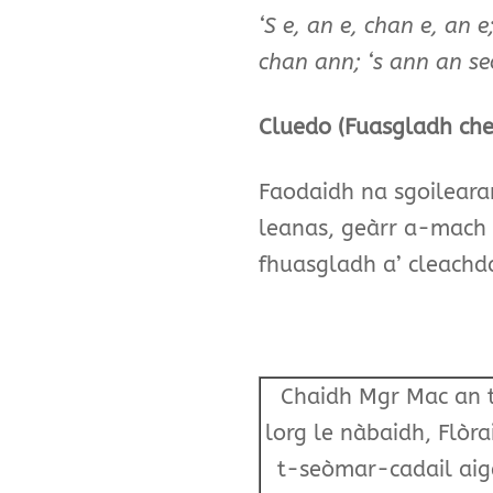
‘S e, an e, chan e, an e
chan ann; ‘s ann an se
Cluedo (Fuasgladh che
Faodaidh na sgoilear
leanas, geàrr a-mach 
fhuasgladh a’ cleachd
Chaidh Mgr Mac an t
lorg le nàbaidh, Flòr
t-seòmar-cadail aig