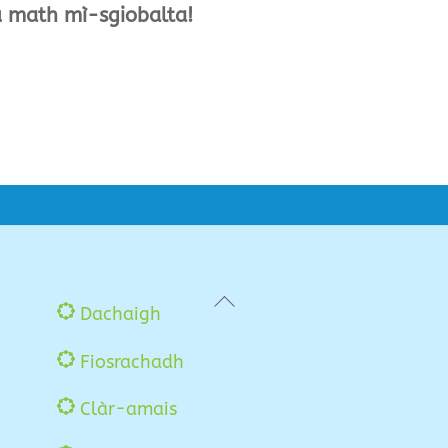
u math mì-sgiobalta!
Back
Dachaigh
To
Fiosrachadh
Top
Clàr-amais