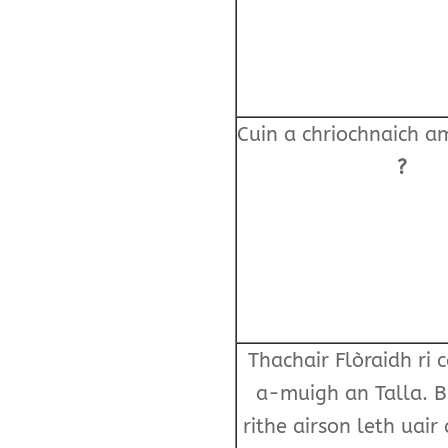
Cuin a chriochnaich a
?
Thachair Flòraidh ri 
a-muigh an Talla. B
rithe airson leth uair