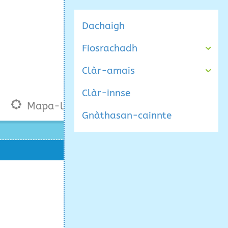
Dachaigh
Fiosrachadh
Clàr-amais
Clàr-innse
Mapa-làraich
Gnàthasan-cainnte