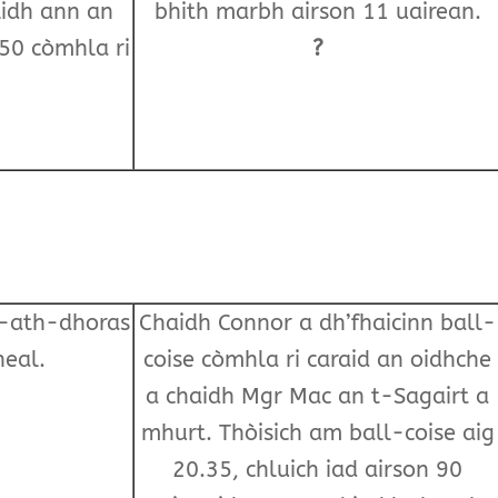
ilidh ann an
bhith marbh airson 11 uairean.
.50 còmhla ri
?
n-ath-dhoras
Chaidh Connor a dh’fhaicinn ball-
heal.
coise còmhla ri caraid an oidhche
a chaidh Mgr Mac an t-Sagairt a
mhurt. Thòisich am ball-coise aig
20.35, chluich iad airson 90