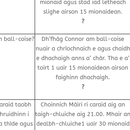
mionaid agus stad iad letheach
slighe airson 15 mionaidean.
?
m ball-coise?
Dh’fhàg Connor am ball-coise
nuair a chrìochnaich e agus chaid
e dhachaigh anns a’ chàr. Tha e a’
toirt 1 uair 15 mionaidean airson
faighinn dhachaigh.
?
caraid taobh
Choinnich Màiri ri caraid aig an
hruidhinn i
taigh-chluiche aig 21.00. Mhair a
 a thìde agus
dealbh-chluiche1 uair 30 mionaid