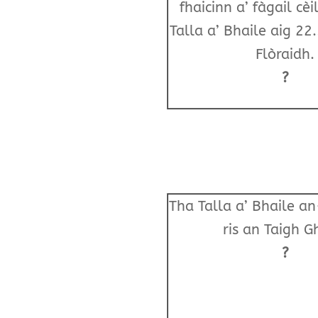
fhaicinn a’ fàgail cè
Talla a’ Bhaile aig 22
Flòraidh.
?
Tha Talla a’ Bhaile a
ris an Taigh G
?